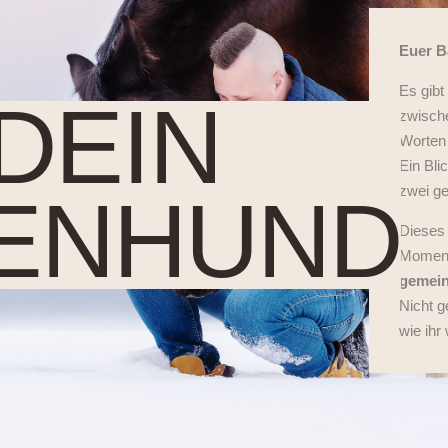
Euer B
Es gibt
DEIN
zwische
Worten
Ein Bli
zwei ge
ENHUND
Dieses 
Momen
gemein
Nicht g
wie ihr 