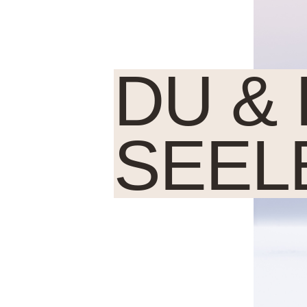
DU & 
SEEL